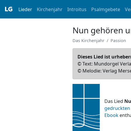
Lieder
Kirchenjahr
Introitus
Psalmgebete
Ve
Nun gehören u
Das Kirchenjahr
Passion
Dieses Lied ist urheber
© Text: Mundorgel Verla
© Melodie: Verlag Merse
Das Lied
Nu
gedruckten
Ebook
entha