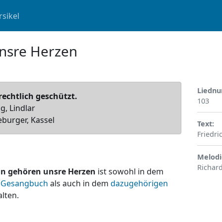
rsikel
nsre Herzen
Liedn
rechtlich geschützt.
103
g, Lindlar
burger, Kassel
Text
Friedr
Melodi
Richard
n gehören unsre Herzen
ist sowohl in dem
 Gesangbuch
als auch in dem
dazugehörigen
lten.