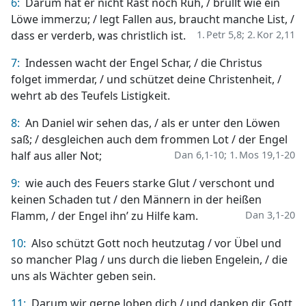
6:
Darum hat er nicht Rast noch Ruh, / brüllt wie ein
Löwe immerzu; / legt Fallen aus, braucht manche List, /
dass er verderb, was christlich ist.
1. Petr 5,8;
2. Kor 2,11
7:
Indessen wacht der Engel Schar, / die Christus
folget immerdar, / und schützet deine Christenheit, /
wehrt ab des Teufels Listigkeit.
8:
An Daniel wir sehen das, / als er unter den Löwen
saß; / desgleichen auch dem frommen Lot / der Engel
half aus aller Not;
Dan 6,1-10;
1. Mos 19,1-20
9:
wie auch des Feuers starke Glut / verschont und
keinen Schaden tut / den Männern in der heißen
Flamm, / der Engel ihn’ zu Hilfe kam.
Dan 3,1-20
10:
Also schützt Gott noch heutzutag / vor Übel und
so mancher Plag / uns durch die lieben Engelein, / die
uns als Wächter geben sein.
11:
Darum wir gerne loben dich / und danken dir, Gott,