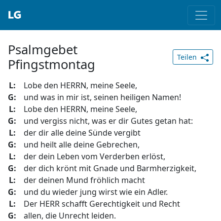
Psalmgebet
Teilen
Pfingstmontag
L:
Lobe den HERRN, meine Seele,
G:
und was in mir ist, seinen heiligen Namen!
L:
Lobe den HERRN, meine Seele,
G:
und vergiss nicht, was er dir Gutes getan hat:
L:
der dir alle deine Sünde vergibt
G:
und heilt alle deine Gebrechen,
L:
der dein Leben vom Verderben erlöst,
G:
der dich krönt mit Gnade und Barmherzigkeit,
L:
der deinen Mund fröhlich macht
G:
und du wieder jung wirst wie ein Adler.
L:
Der HERR schafft Gerechtigkeit und Recht
G:
allen, die Unrecht leiden.